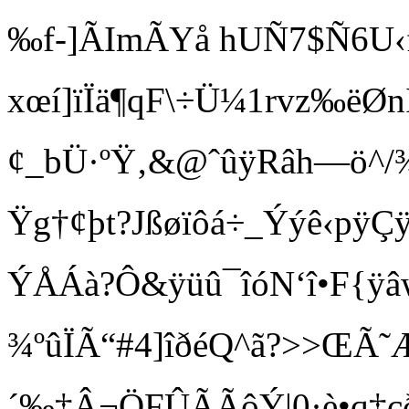
‰f-]ÃImÃYå hUÑ7­$Ñ6­U‹f
xœí]ïÏä¶qF\÷Ü¼1rvz‰ëØnÞ
¢_bÜ·ºŸ‚&@ˆûÿRâh—­ö^­
Ÿg†¢þt?Jßøïôá÷_Ýýê‹pÿÇÿ»
ÝÅÁà?Ô&ÿüû¯îóN‘î•F{ÿ
¾ºûÏÃ“#4] îðéQ^ã?>>ŒÃ˜
´‰‡Â¬ÖFÛÃÃôÝ|0·è•q‡çðÑ