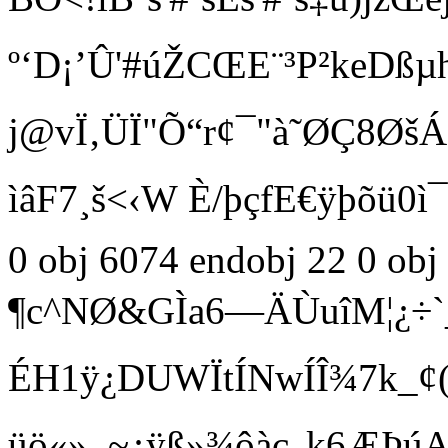
º‘D¡’Û'#úŽCŒE¨³P²keDß
j@vÏ‚ÜÏ"Õ“r¢¯"à˜ØÇ8Ø
ìâF7¸š<‹W È/þçfE€ÿþõ ü0ì
0 obj 6074 endobj 22 0 ob
¶c^NØ&GÌa6—ÄÙuîM¦¿÷` 
ÉH1ÿ¿DUWÏtÍNwÍÎ¾7k_¢({;
üö«»_~¿ÿß»¾ôàc„k6ÆÞ