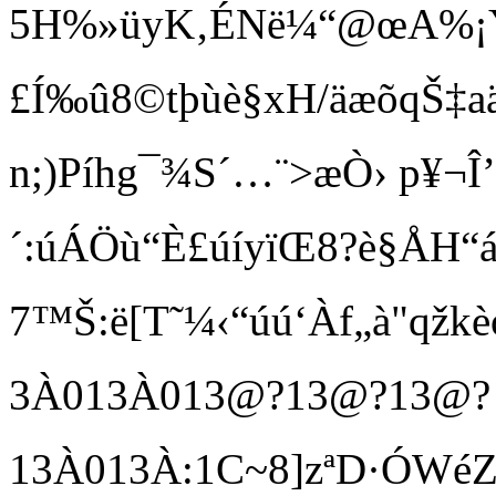
5H%»üyK‚ÉNë¼“@œA%¡
£Í‰û8©tþùè§xH/äæõqŠ‡
n;)Píhg¯¾S´…¨>æÒ› p¥¬Î’
´:úÁÖù“È£úíyïŒ8?è§ÅH“á…ã
7™Š:ë[T˜¼‹“úú‘Àf„à"qžkè
3À01 3À01 3@?1 3@?1 3@?
1 3À01 3À:1C~8­]zªD·Ó