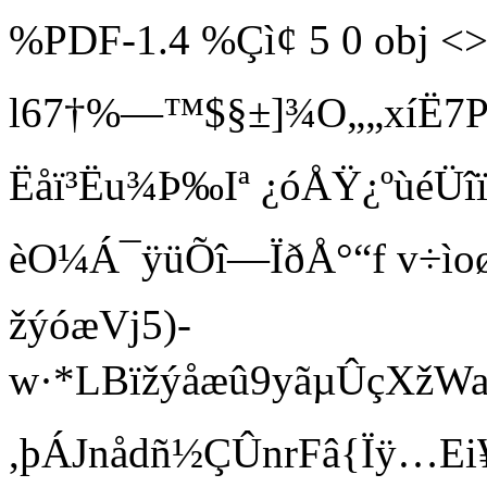
%PDF-1.4 %Çì¢ 5 0 obj <>
l67†%—™$§±]¾O„„xíË
Ëåï³Ëu¾Þ‰Iª ¿óÅŸ¿ºùéÜ
èO¼Á¯ÿüÕî—ÏðÅ°“f v÷ìoø
žýóæVj5)-
w·*LBïžýåæû9yãµÛçXžW
,þÁJnådñ½ÇÛnrFâ{Ïÿ…Ei¥Â