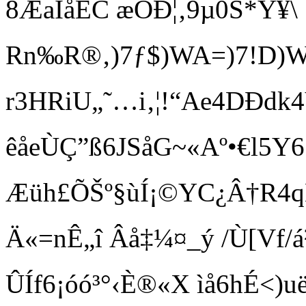
8ÆaÎåËC æOÐ¦‚9µ0S*Ý¥\
Rn‰R®‚)7ƒ$)WA=)7!D)WA
r3HRiU„˜…i‚¦!“Ae4DÐdk4Y
êåeÙÇ”ß6JSåG~«Aº•€l5Y6
Æüh£ÕŠº§ùÍ¡©YC¿Â†R4
Ä«=nÊ„î Âå ‡¼¤_ý /Ù[Vf
ÛÍf6¡óó³°‹È®«X ìå6hÉ<