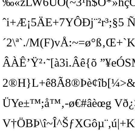
‰«zLW6UÖ(~3¹h$O*»hçÔ
ˆi+Æ¡5ÄE+7YÔÐj¨²r³;§5 
´2\ª`./M(F)vÅ:~=ø°ß‚Œ+`K
ÂÀÊ’Ÿ²·˜[à3i.Âê{õ ”¥e
2®H}L+ê8Ã8®Þè¢îb[¼>&Ó
ÜYe±™;å™‚-ø€#âèœg Vð¿ >
V†ÖBÞ\î~Î^ŠƒXGôµ¨,ú|