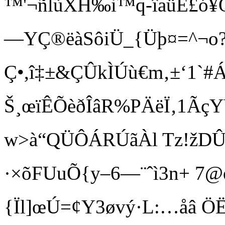
™'¬ñlùXH‰i™q-îaüÉ£ó¥Ó©
—YÇ®ëàSôiÜ_{Üþ¤=^¬o
Ç•,î‡±&ÇÛkÌÚù€m‚±‘1`#Á
Š¸œïÊÕèðÎâR%PÄëÏ‚1Ãç
w>à“QÜÔÁRÚãÀl Tz!žD­Û
·×õFUuÕ{y–6—¨ˆ ì3n+ 7
{Ïl]œÚ=¢Y3øvý·L:…åâ ÖË