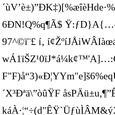
´ùV’è±)”ÐK‡)[%æîèHde·%fm¶
6ÐN!Q %q¶Ã$ Ÿ:ƒD}A{…^
97^©ï¨£ í‚ í¢ŽºíJÅiWÂ
wÁ1ïŠZ¹0ïJ*á¼k¢™'A]…:Ç
F"F)å“3)«Ð¦YY m"e]š6%eqÚ
´X³Ðªä\”òûŸF åsPÄü±u,¶”Ê
káÀ·¦“÷(d"ÊŸ`ÜƒùÌÂM&