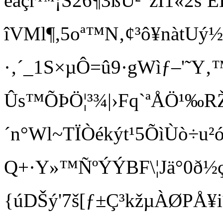
éãçr™¡Š26¶3ßÜ²”žÌ1«2sªÊÈ;
îVMl¶,5oª™N‚¢³ô¥nàtUý
·‚´_1S×µÔ=û9·gWìƒ–'˜Y
Ûs™ÕÞÖ¦³¾|›Fq`ªÅÖ¹ ‰R
´n°Wl~TÏÒékýt¹5ÕìÙò÷u²
Q+·Y»™ÑºÝÝBF\¦ Jä°0ð½ç
{úDŠý'7š[ƒ±Ç³kžµÀØPÅ¥