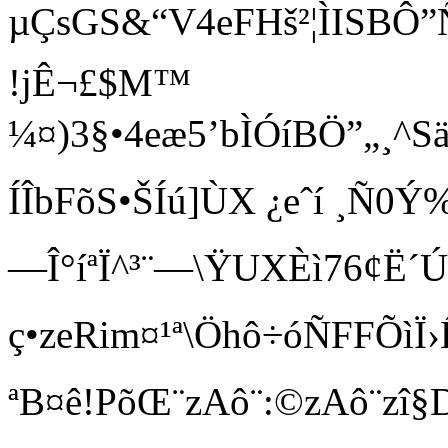
µÇsGS&“V4eFHš²¦ÌISB
!jÊ¬£$M™
¼¤)3§•4eæ5’bÌÓíBÖ”„¸^S
ÍÎbFõS•ŠÍú]ÙX ¿eˆí ¸Ñ0
—Î°íªÏ^³¨—\ŸUXÈì76¢Ë
ç• zeRim¤¹ª\Öhô÷óÑFFÕìÏ›
ªB¤ê!PõŒ¨zAô¨:©zAô¨z