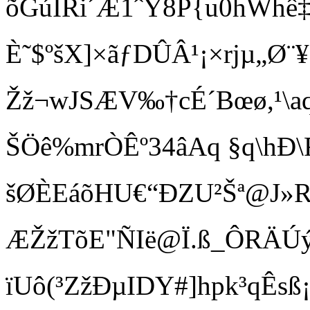
õGúÌRi´Æ1ˆY8P{u0hWhê‡
È˜$ºšX]×ãƒDÛÂ¹¡×rjµ„Ø¨¥
Žž¬wJSÆV‰†cÉ´Bœø,¹\aq
ŠÖê%mrÒÊº34âAq §q\hÐ\
šØÈEáõHU€“ÐZU²Šª@J»
ÆŽžTõE"ÑIë@Ï.ß_ÔRÄÚ
ïUô(³ZžÐµIDY#]hpk³qÊsß¡å