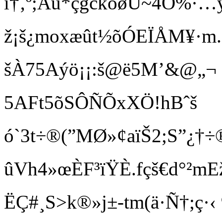
ì†‚º;Âu*çgcköøÙ~4Ö%·…
ž¡š¿moxæût½õÓEÏÅM¥·m.
šÀ75Aýö¡¡:š@ë5M’&@„¬ 2
5AFt5õSÔÑÕxXÖ!hBˆš
ó`3t÷®(”MØ»¢aïŠ2 ;S”
ûVh4»œÈF³ïŸÈ.fçš€­d°²
ËÇ#¸S>k®»j±-tm(ä·Ñ†;ç·‹ 