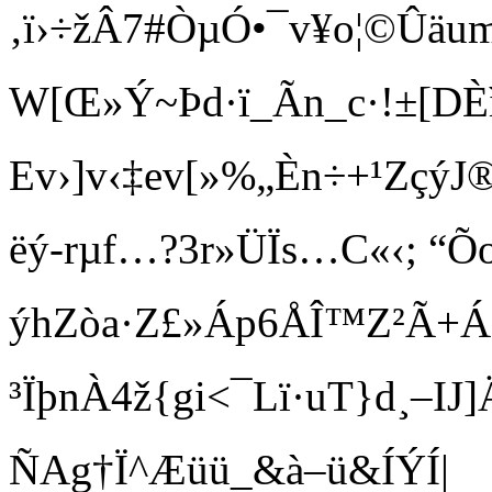
‚ï›÷žÂ7#ÒµÓ•¯v¥o¦©Ûäu
W[Œ»Ý~Þd·ï_Ãn_c·!±
Ev›]v‹‡ev[»%„Èn÷+¹Zçý
ëý-rµf…?3r»ÜÏs …C«‹; “Õ
ýhZòa·Z£»Áp6ÅÎ™Z²Ã+ÁgçUí
³ÏþnÀ4ž{gi<¯Lï·uT}d¸–I
ÑAg†Ï^Æüü_&à–ü&ÍÝÍ|