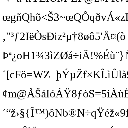
œgñQhõ<Š3­~œQÔqðvÁ«zDV
‚"³ƒ2IëÒsÐiz²µ†8øô5'Å¤(ò
Þª¿oH1¾3ìZØá÷iÄ!%Éù¨}
´[cFö=WZ¯þÝµŽf×KÎ.ìÛlà
¢m@ÅŠáIóÁŸ8ƒòS=5iÀùËz 
´“ž›§{Î™)ôNb®N÷qŸéž«9f­