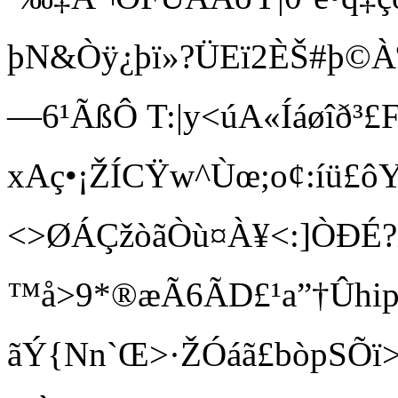
þN&Òÿ¿þï»?ÜEï2ÈŠ#þ©Àº‚
—6¹ÃßÔ T:|y<úA«Íáøîð³
xAç•¡ŽÍCŸw^Ùœ;o¢:íü£ô
<>ØÁÇžòãÒù¤À¥<:]ÒÐÉ?
™å>9*®æÃ6ÃD£¹a”†Ûhipx
ãÝ{Nn`Œ>·ŽÓáã£bòpSÕï>£