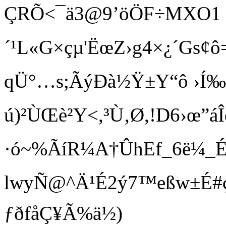
ÇRÕ<¯ä3@9’öÖF÷MXO1
´¹L«G×çµ 'ËœZ›g4×¿´Gs¢ô=
qÜ°…s;ÃýÐà½Ÿ­±Y“ô ›Í‰Í"B
ú)²ÙŒè²Y<,³Ù‚Ø,!D6›œ
·ó~%ÃíR¼A†ÛhE f_6ë¼_É
lwyÑ@^Ä¹É2ý7™eßw±É#ç¸
ƒðfåÇ¥Ã%ä½)