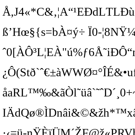
Å,J4« *C&‚¦A“¹EÐdLTLÐù
ß’Hœ§{s=bÀ¤ ý÷
 Ï0-¦8NŸ
ˆ0[ÀÔ³L¦EÀ"ú%ƒ6Å˜iÐÔ“
¿Ô(Stð`ˆ€±àWWØ¤°ÎÉ&•ufƒ
åaRL™‰&ãÒl˜üâ`˜ˆD´¸0+~˜Ý
IÄdQø®ÌDnâi&©&žh*™xâ¨
·‹=ü-nŸÈïÜM´ŽF@ž«PRV