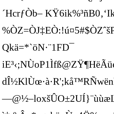
´HcrƒÒb– KŸ6ik%³ñB0‚‘I
%ÒZ=ÒJ‡EÒ:!ú¤5#$ÒZˆšPc
Qkä=*`öN·¨1F D¯
iE³‹;NÙoP1Ìfß@ZŸ¶HëÃüe¥
dÎ½KlÙœ·à·­R';kå™RÑwën
—@½–loxš ÛO ±2UÍ}¨ùùæ