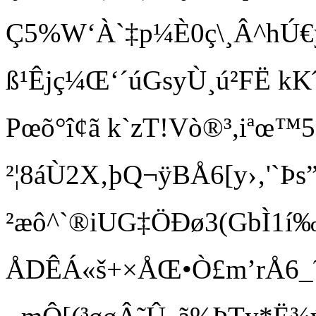
Ç5%W‘À`‡p¼È0ç\¸Â^h
ß¹Êjç¼Œ‘´úGsyÙ¸ú²FË kKˆ
Pœõ°î¢ã k`zT!Vò®³,iªœ 
²¦8áÙ2X‚þ Q¬ÿBÅ6[y›‚'`Þ
²æô^`®iUG‡ÖÐø3(GbÌ1í
ÅDÊÁ «š+×ÅŒ•Ò£m’rÅ6_˜•