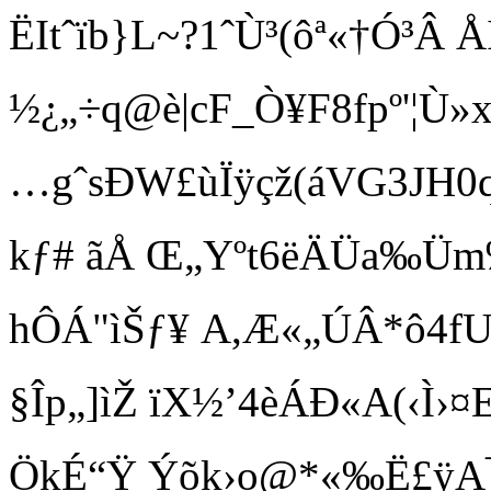
ËItˆïb}L~?1ˆÙ³(ôª«†Ó³Â
½¿„÷q@è|cF_Ò¥F8fpº'¦Ù»
…gˆsÐW£ùÏÿçž(áVG3JH
kƒ# ãÅ Œ„Yºt6ë­ÄÜa
hÔÁ"ìŠƒ¥ A,Æ«„ÚÂ*ô4f
§Îp„]ìŽ ïX½’4èÁÐ«A(
ÖkÉ“Ÿ Ýõk›o@*«‰Ë£ÿA