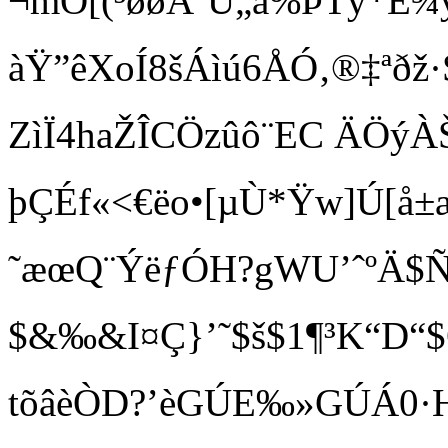
¬mÔ[(³øøÂ˜Û„ã%ÞTy*Ë¾
àŸ”êXoÍ8šÁìú6ÅÓ‚®‡ªðž·
ZìÏ4haŽÎCÖzûô¨EC ÄÖýÀŠ
þÇÉf«<€ëo•[µÙ*Ÿw]Ú[å±æ
˜æœQ¨ÝëƒÓH?gWU’ˆºÄ
$&‰&I¤Ç}’˜$š$1¶³K“D“$Òã
tõâèÒD?’èGÚE‰»GÚÁ0·HÊR