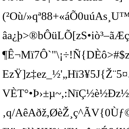
(²Où/»qª88+«áÕ0uúAs¸U
âa¿þ>®bÔüLÕ[zS•iò³–ãÆç
¶Ê¬Mï7Ô`"\¡÷!Ñ{DÈô>
EzŸ]z‡ez_½'„Hï3¥5 J{Ž¨
VÈT°•Þ›±µ~,:NïÇ½è½Ðz½=Ÿ
‚q/AêAðž,ØèŽ¸ç^ÃV{