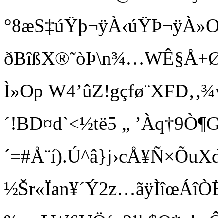
°8æS‡úŸþ¬ÿÀ‹úŸÞ¬ÿÀ»
ðBîßX®˜òÞ\n¾…WÊ§Å+Ø
Ì»Op W4’ûZ!gçfø¨XFD‚ ‚¾
´!BD¤d`<½të5 „ ’Àq†9Ò¶GÏ
´=#Å¨í).Ú^â}j›cÅ¥Ñ×ÕuXdˆ
½Šr«Ïan¥´Ý2z…ãÿÌîœÁîÒ