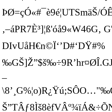
ÞØ=çÓ«#¯è9é¦UTSmäŠ/ÓÊ
‚–áPR7È³]¦ß'óå9«W46 G‚
DIvUåH€n©Ï‘’D#‘DŸ#%
‰GŠ]Ž”$š‰÷9R’hr¤ØÎ.GJ
–
\8’¸G%¦o)R¿Ÿú;SÔO…"‰ 
Š”TÂƒ8Ìš8èfVÂ º¾ïÁ&÷ÕND