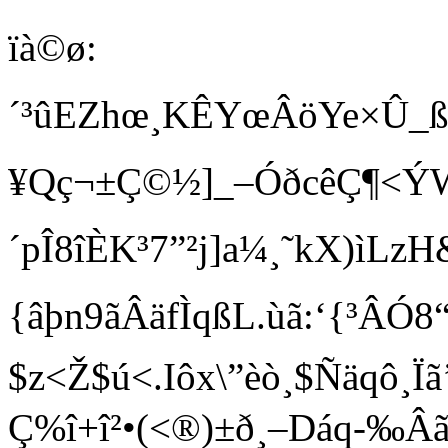
ïà©ø:
´³ûEZhœ¸KÊYœÂöYe×Û_ß
¥Qç¬±Ç©½]_–ÓðcêÇ¶<
´p Î8îÈK³7”²j]a¼¸˜kX)ì
{âþn9ãÂäfÌqßL.ùã:‘{³ÂÓ8“
$z<Ž$ú<.Iôx\”èò¸$Ñäqô¸
Ç%î+î²•(<®)±ð¸–Dáq-‰Â