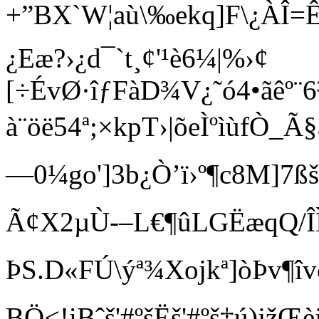
+”BX`W¦aù\‰ekq]F\¿ÀÎ=
¿Eæ?›¿d¯`t¸¢'¹è6¼|%›¢
[÷ÉvØ·îƒFàD¾V¿˜ó4•ãêº
à¨öë54ª;×kpT›|õeÌºìùfÒ_
—0¼ go']3b¿Ò’ï›º¶c8M]7
Ã¢X2µÙ-–L€¶ûLGËæqQ/Î
ÞS.D«FÚ\ýª¾Xojkª]òÞv¶
BÖ<!iBˆš'#ºšËš'#ºš‡ú)jž