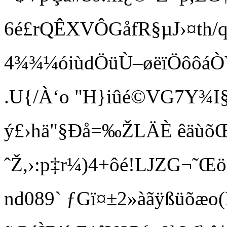
6é£rQÊXVÔGåfR§µ­J›¤th/
4¾¾¼óiùdÖüÙ–øëïÖôôáÒVú
.U{/À‘o "H}iûé©VG7Y¾I
ý£›hä"§Ðå=‰ŽLÄÈ êäù
ˆŽ,›:p‡r¼)4+ôé!LJZG¬
nd089` ƒGï¤±2» àãÿßüõæ