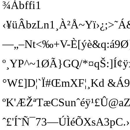
¾Àbf fi1
‹¥üÂbzLn1¸À²Å~Yï›¿;>
—„–Nt<‰+V-È[ýè&q:á
º¸YP^~1ØÃ}GQ/*¤qŠ:]Í¢ÿ
°W£]D¦`Ï#ŒmXF¦¸Kd & Á
ºK'ÆŽªTæCS unˆéÿ¹£Û@aZ
ˆ£'Í˜Ñ¯73—ÚÌéÕXsA3pC.›