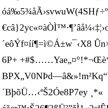
óá‰5¾åÃ›svwuW(4SHƒ÷º¹[
€câ}2yc«¤àÒÌ™·¶’âå¼‹
´e ôÝf¤íí¶=ì©Á±w¯‹X8 Ûn×[
6P+ +#$……Yae„¤°!*¬Œè*
BPX„V0NÞd—â&»!m²Kq“
´BþõÜ…‹ªŠ2Óe8P7ey ¸*«