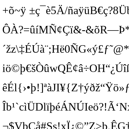
+õ~ÿ ±ç¯è5Ä/ñaÿüB€ç
ÔÀ?=ûíMÑ¢Çï&-&õR—Þ
´žz\‡ÉÚà¨;Hë0ÑG«ý£ƒ˜@*
iö©þ€šÒûwQÊ¢â÷OH“¿Úîß
êÉl{›•þ!]ªàJI¥{Z†ýðž“Ÿ
Îb¹`cìÜDlïþéÁNÚIeö?!Ã‘N
¬$VþÇå#Ss!xÏ¿©”Z>þ,ÊG†